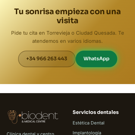
Tu sonrisa empieza con una
visita
Pide tu cita en Torrevieja o Ciudad Quesada. Te
atendemos en varios idiomas.
+34 966 263 443
WhatsApp
Servicios dentales
Estética Dental
Implantología
Clínica dental y centro