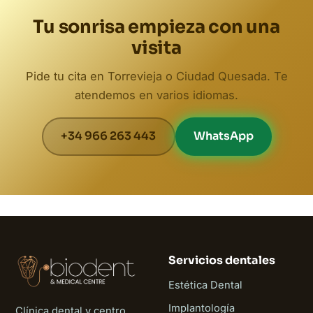
Tu sonrisa empieza con una
visita
Pide tu cita en Torrevieja o Ciudad Quesada. Te
atendemos en varios idiomas.
+34 966 263 443
WhatsApp
Servicios dentales
Estética Dental
Implantología
Clínica dental y centro