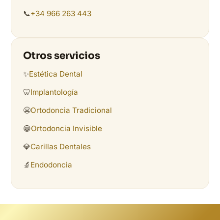
📞
+34 966 263 443
Otros servicios
✨
Estética Dental
🦷
Implantología
😬
Ortodoncia Tradicional
😁
Ortodoncia Invisible
💎
Carillas Dentales
🔬
Endodoncia