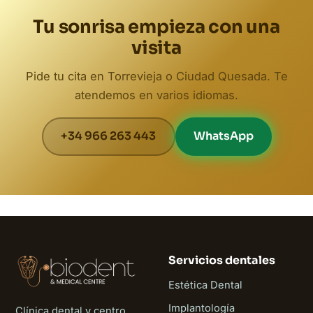
Tu sonrisa empieza con una
visita
Pide tu cita en Torrevieja o Ciudad Quesada. Te
atendemos en varios idiomas.
+34 966 263 443
WhatsApp
Servicios dentales
Estética Dental
Implantología
Clínica dental y centro