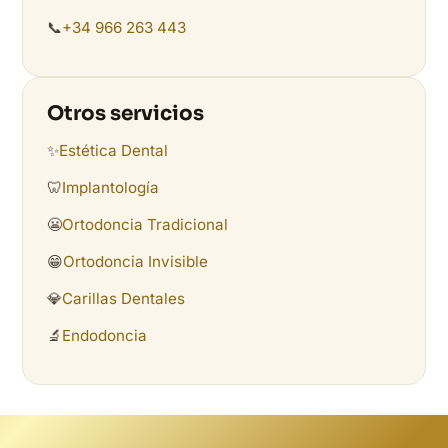
📞
+34 966 263 443
Otros servicios
✨
Estética Dental
🦷
Implantología
😬
Ortodoncia Tradicional
😁
Ortodoncia Invisible
💎
Carillas Dentales
🔬
Endodoncia