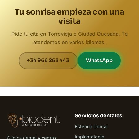
Tu sonrisa empieza con una
visita
Pide tu cita en Torrevieja o Ciudad Quesada. Te
atendemos en varios idiomas.
+34 966 263 443
WhatsApp
Servicios dentales
Estética Dental
Implantología
Clínica dental y centro