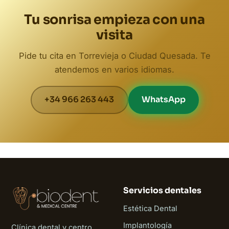
Tu sonrisa empieza con una
visita
Pide tu cita en Torrevieja o Ciudad Quesada. Te
atendemos en varios idiomas.
+34 966 263 443
WhatsApp
Servicios dentales
Estética Dental
Implantología
Clínica dental y centro