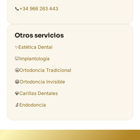
📞
+34 966 263 443
Otros servicios
✨
Estética Dental
🦷
Implantología
😬
Ortodoncia Tradicional
😁
Ortodoncia Invisible
💎
Carillas Dentales
🔬
Endodoncia