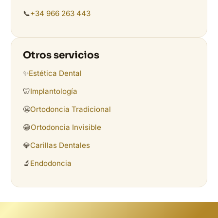
📞
+34 966 263 443
Otros servicios
✨
Estética Dental
🦷
Implantología
😬
Ortodoncia Tradicional
😁
Ortodoncia Invisible
💎
Carillas Dentales
🔬
Endodoncia