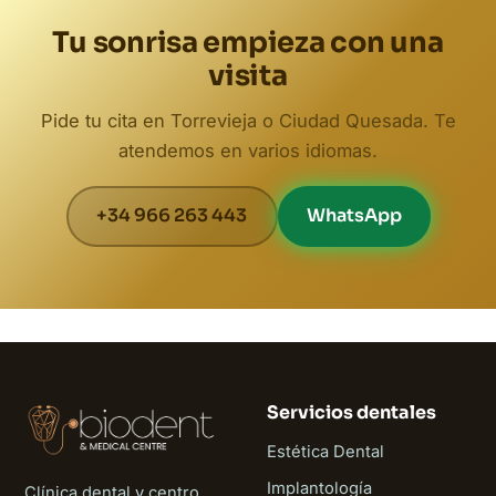
Tu sonrisa empieza con una
visita
Pide tu cita en Torrevieja o Ciudad Quesada. Te
atendemos en varios idiomas.
+34 966 263 443
WhatsApp
Servicios dentales
Estética Dental
Implantología
Clínica dental y centro