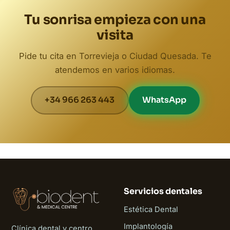
Tu sonrisa empieza con una
visita
Pide tu cita en Torrevieja o Ciudad Quesada. Te
atendemos en varios idiomas.
+34 966 263 443
WhatsApp
Servicios dentales
Estética Dental
Implantología
Clínica dental y centro