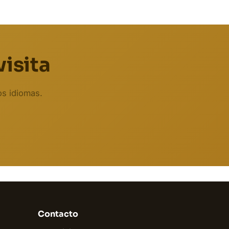
visita
os idiomas.
Biodent
En línea
Contacto