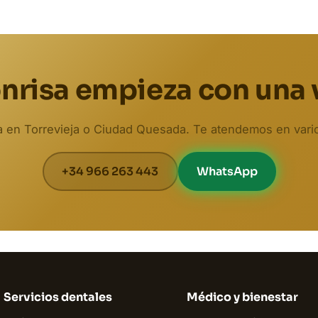
nrisa empieza con una 
ta en Torrevieja o Ciudad Quesada. Te atendemos en vari
+34 966 263 443
WhatsApp
Servicios dentales
Médico y bienestar