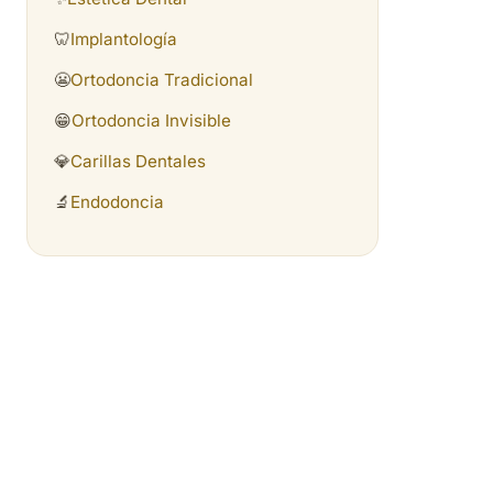
🦷
Implantología
😬
Ortodoncia Tradicional
😁
Ortodoncia Invisible
💎
Carillas Dentales
🔬
Endodoncia