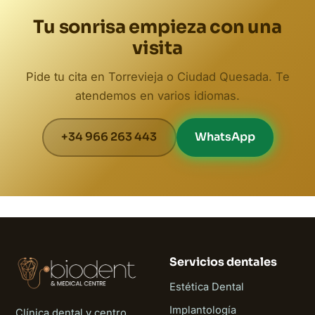
Tu sonrisa empieza con una
visita
Pide tu cita en Torrevieja o Ciudad Quesada. Te
atendemos en varios idiomas.
+34 966 263 443
WhatsApp
Servicios dentales
Estética Dental
Implantología
Clínica dental y centro