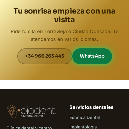
Tu sonrisa empieza con una
visita
Pide tu cita en Torrevieja o Ciudad Quesada. Te
atendemos en varios idiomas.
+34 966 263 443
WhatsApp
Servicios dentales
Estética Dental
Implantología
Clínica dental y centro