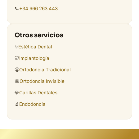
📞
+34 966 263 443
Otros servicios
✨
Estética Dental
🦷
Implantología
😬
Ortodoncia Tradicional
😁
Ortodoncia Invisible
💎
Carillas Dentales
🔬
Endodoncia