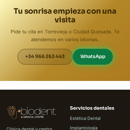
Tu sonrisa empieza con una
visita
Pide tu cita en Torrevieja o Ciudad Quesada. Te
atendemos en varios idiomas.
+34 966 263 443
WhatsApp
Servicios dentales
Estética Dental
Implantología
Clínica dental y centro