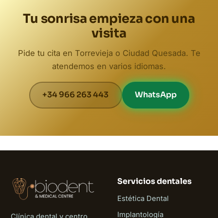
Tu sonrisa empieza con una
visita
Pide tu cita en Torrevieja o Ciudad Quesada. Te
atendemos en varios idiomas.
+34 966 263 443
WhatsApp
Servicios dentales
Estética Dental
Implantología
Clínica dental y centro