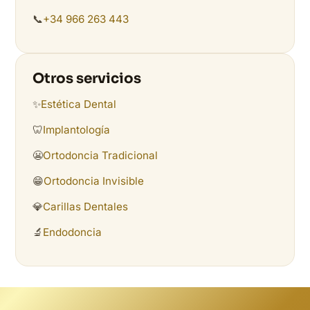
📞
+34 966 263 443
Otros servicios
✨
Estética Dental
🦷
Implantología
😬
Ortodoncia Tradicional
😁
Ortodoncia Invisible
💎
Carillas Dentales
🔬
Endodoncia