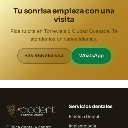
Tu sonrisa empieza con una
visita
Pide tu cita en Torrevieja o Ciudad Quesada. Te
atendemos en varios idiomas.
+34 966 263 443
WhatsApp
Servicios dentales
Estética Dental
Implantología
Clínica dental y centro