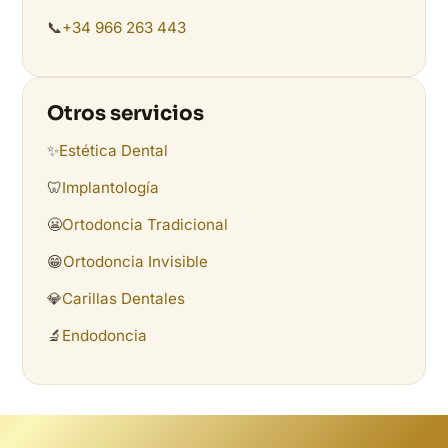
📞
+34 966 263 443
Otros servicios
✨
Estética Dental
🦷
Implantología
😬
Ortodoncia Tradicional
😁
Ortodoncia Invisible
💎
Carillas Dentales
🔬
Endodoncia