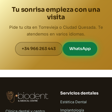
Tu sonrisa empieza con una
visita
Pide tu cita en Torrevieja o Ciudad Quesada. Te
atendemos en varios idiomas.
+34 966 263 443
WhatsApp
Servicios dentales
Estética Dental
Implantología
Clínica dental y centro