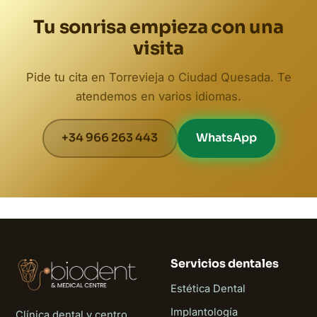
Tu sonrisa empieza con una
visita
Pide tu cita en Torrevieja o Ciudad Quesada. Te
atendemos en varios idiomas.
+34 966 263 443
WhatsApp
Servicios dentales
Estética Dental
Implantología
Clínica dental y centro