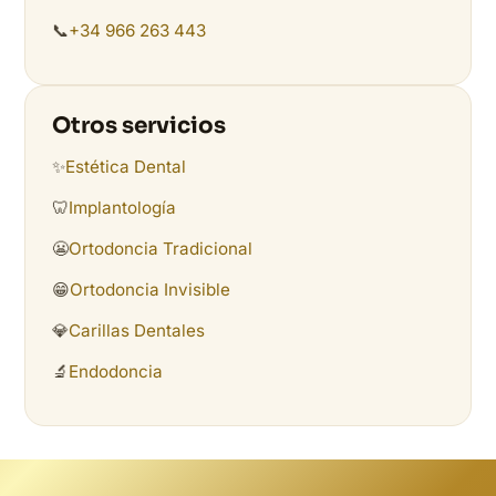
📞
+34 966 263 443
Otros servicios
✨
Estética Dental
🦷
Implantología
😬
Ortodoncia Tradicional
😁
Ortodoncia Invisible
💎
Carillas Dentales
🔬
Endodoncia