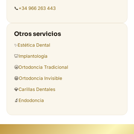
📞
+34 966 263 443
Otros servicios
✨
Estética Dental
🦷
Implantología
😬
Ortodoncia Tradicional
😁
Ortodoncia Invisible
💎
Carillas Dentales
🔬
Endodoncia