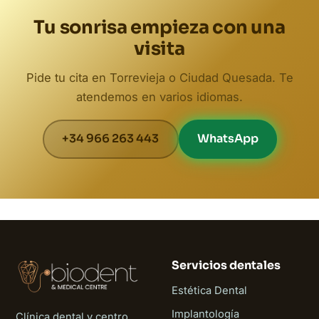
Tu sonrisa empieza con una
visita
Pide tu cita en Torrevieja o Ciudad Quesada. Te
atendemos en varios idiomas.
+34 966 263 443
WhatsApp
Servicios dentales
Estética Dental
Implantología
Clínica dental y centro