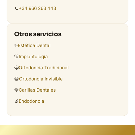
📞
+34 966 263 443
Otros servicios
✨
Estética Dental
🦷
Implantología
😬
Ortodoncia Tradicional
😁
Ortodoncia Invisible
💎
Carillas Dentales
🔬
Endodoncia