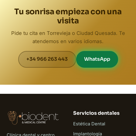
Tu sonrisa empieza con una
visita
Pide tu cita en Torrevieja o Ciudad Quesada. Te
atendemos en varios idiomas.
+34 966 263 443
WhatsApp
Servicios dentales
Estética Dental
Implantología
Clínica dental y centro