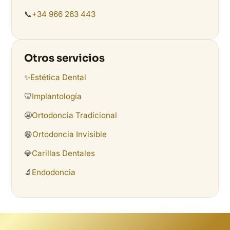
📞
+34 966 263 443
Otros servicios
✨
Estética Dental
🦷
Implantología
😬
Ortodoncia Tradicional
😁
Ortodoncia Invisible
💎
Carillas Dentales
🔬
Endodoncia