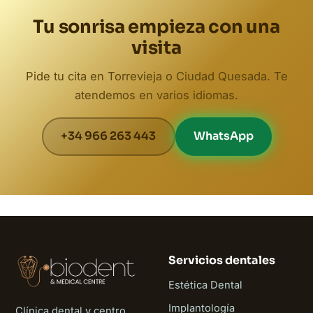
Tu sonrisa empieza con una
visita
Pide tu cita en Torrevieja o Ciudad Quesada. Te
atendemos en varios idiomas.
+34 966 263 443
WhatsApp
Servicios dentales
Estética Dental
Implantología
Clínica dental y centro