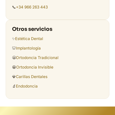
📞
+34 966 263 443
Otros servicios
✨
Estética Dental
🦷
Implantología
😬
Ortodoncia Tradicional
😁
Ortodoncia Invisible
💎
Carillas Dentales
🔬
Endodoncia