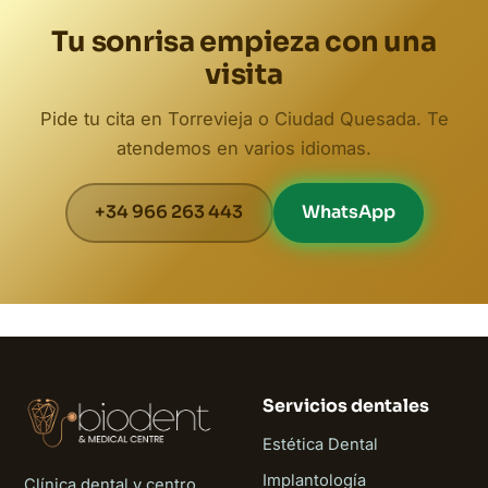
Tu sonrisa empieza con una
visita
Pide tu cita en Torrevieja o Ciudad Quesada. Te
atendemos en varios idiomas.
+34 966 263 443
WhatsApp
Servicios dentales
Estética Dental
Implantología
Clínica dental y centro