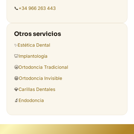
📞
+34 966 263 443
Otros servicios
✨
Estética Dental
🦷
Implantología
😬
Ortodoncia Tradicional
😁
Ortodoncia Invisible
💎
Carillas Dentales
🔬
Endodoncia