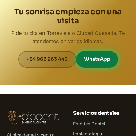
Tu sonrisa empieza con una
visita
Pide tu cita en Torrevieja o Ciudad Quesada. Te
atendemos en varios idiomas.
+34 966 263 443
WhatsApp
Servicios dentales
Estética Dental
Implantología
Clínica dental y centro