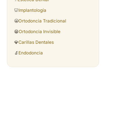
🦷
Implantología
😬
Ortodoncia Tradicional
😁
Ortodoncia Invisible
💎
Carillas Dentales
🔬
Endodoncia