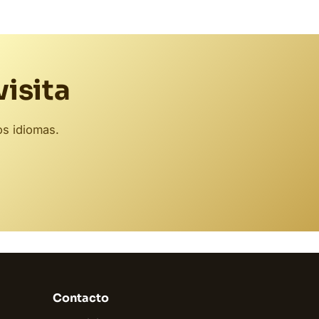
visita
os idiomas.
Biodent
En línea
Contacto