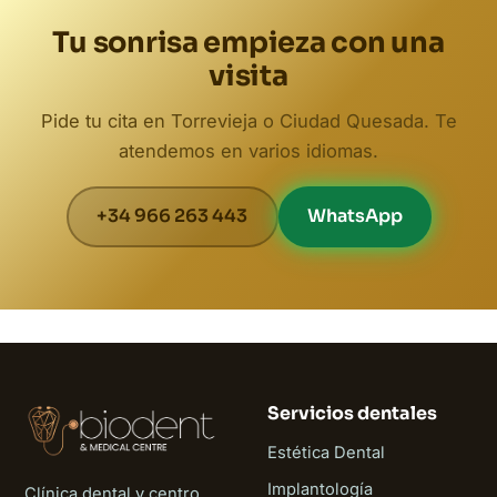
Tu sonrisa empieza con una
visita
Pide tu cita en Torrevieja o Ciudad Quesada. Te
atendemos en varios idiomas.
+34 966 263 443
WhatsApp
Servicios dentales
Estética Dental
Implantología
Clínica dental y centro