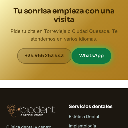
Tu sonrisa empieza con una
visita
Pide tu cita en Torrevieja o Ciudad Quesada. Te
atendemos en varios idiomas.
+34 966 263 443
WhatsApp
Servicios dentales
Estética Dental
Implantología
Clínica dental y centro