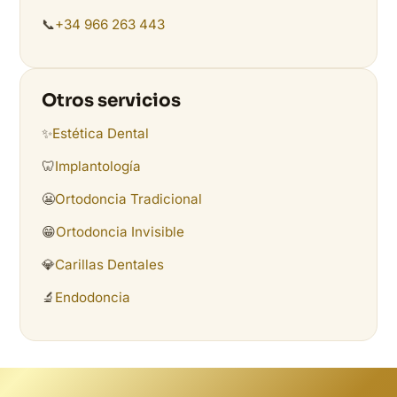
📞
+34 966 263 443
Otros servicios
✨
Estética Dental
🦷
Implantología
😬
Ortodoncia Tradicional
😁
Ortodoncia Invisible
💎
Carillas Dentales
🔬
Endodoncia