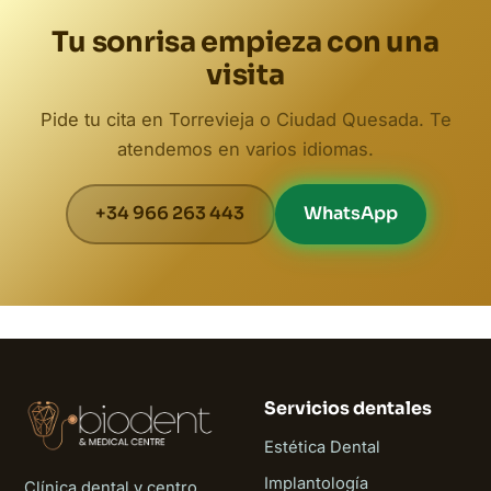
Tu sonrisa empieza con una
visita
Pide tu cita en Torrevieja o Ciudad Quesada. Te
atendemos en varios idiomas.
+34 966 263 443
WhatsApp
Servicios dentales
Estética Dental
Implantología
Clínica dental y centro