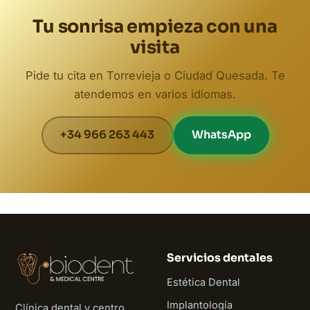
Tu sonrisa empieza con una
visita
Pide tu cita en Torrevieja o Ciudad Quesada. Te
atendemos en varios idiomas.
+34 966 263 443
WhatsApp
Servicios dentales
Estética Dental
Implantología
Clínica dental y centro