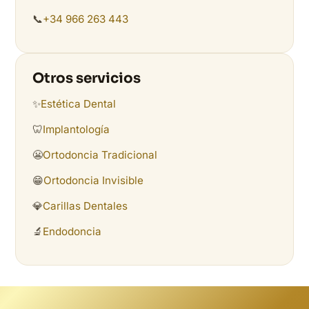
📞
+34 966 263 443
Otros servicios
✨
Estética Dental
🦷
Implantología
😬
Ortodoncia Tradicional
😁
Ortodoncia Invisible
💎
Carillas Dentales
🔬
Endodoncia