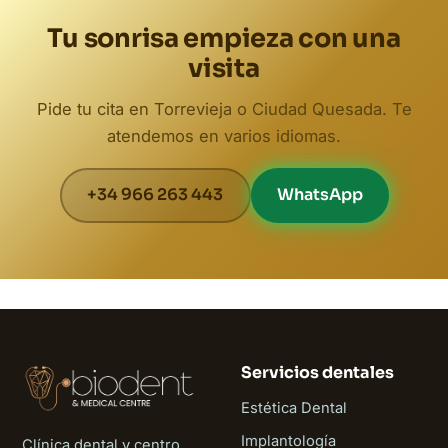
Tu sonrisa empieza con una
visita
Pide tu cita en Torrevieja o Ciudad Quesada. Te
atendemos en varios idiomas.
+34 966 263 443
WhatsApp
Servicios dentales
Estética Dental
Implantología
Clínica dental y centro