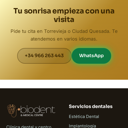
Tu sonrisa empieza con una
visita
Pide tu cita en Torrevieja o Ciudad Quesada. Te
atendemos en varios idiomas.
+34 966 263 443
WhatsApp
Servicios dentales
Estética Dental
Implantología
Clínica dental y centro