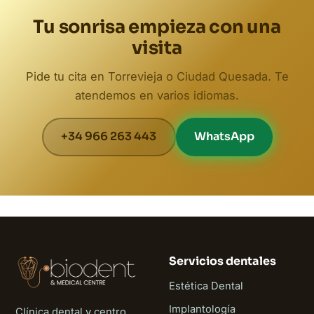
Tu sonrisa empieza con una
visita
Pide tu cita en Torrevieja o Ciudad Quesada. Te
atendemos en varios idiomas.
+34 966 263 443
WhatsApp
Servicios dentales
Estética Dental
Implantología
Clínica dental y centro