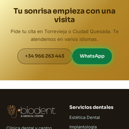
Tu sonrisa empieza con una
visita
Pide tu cita en Torrevieja o Ciudad Quesada. Te
atendemos en varios idiomas.
+34 966 263 443
WhatsApp
Servicios dentales
Estética Dental
Implantología
Clínica dental y centro