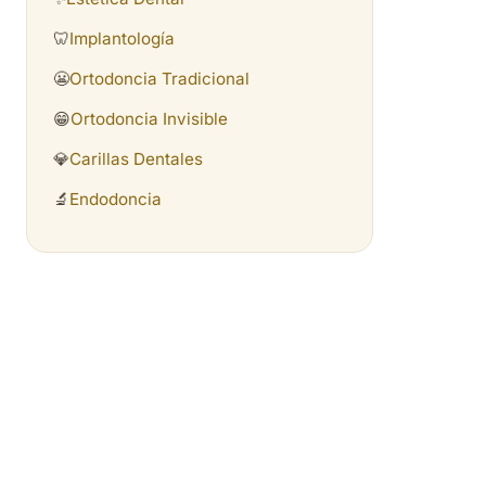
🦷
Implantología
😬
Ortodoncia Tradicional
😁
Ortodoncia Invisible
💎
Carillas Dentales
🔬
Endodoncia