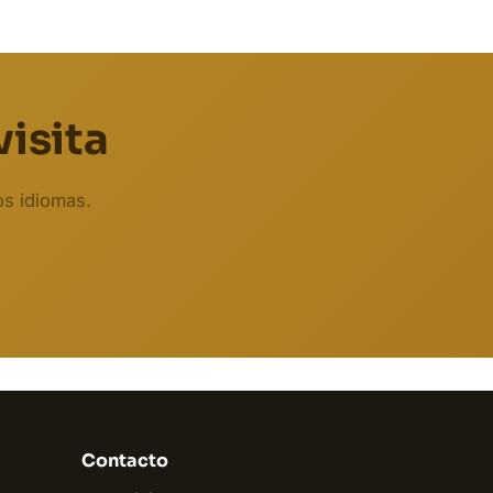
visita
os idiomas.
Biodent
En línea
Contacto