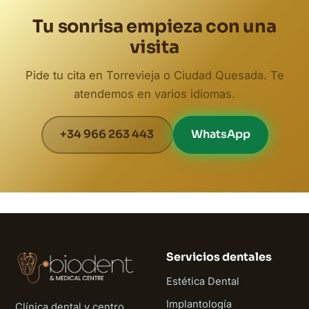
Tu sonrisa empieza con una
visita
Pide tu cita en Torrevieja o Ciudad Quesada. Te
atendemos en varios idiomas.
+34 966 263 443
WhatsApp
Servicios dentales
Estética Dental
Implantología
Clínica dental y centro