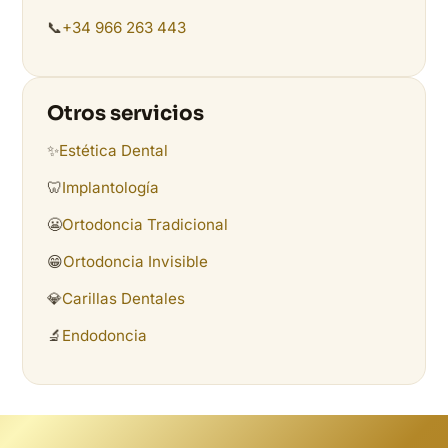
📞
+34 966 263 443
Otros servicios
✨
Estética Dental
🦷
Implantología
😬
Ortodoncia Tradicional
😁
Ortodoncia Invisible
💎
Carillas Dentales
🔬
Endodoncia