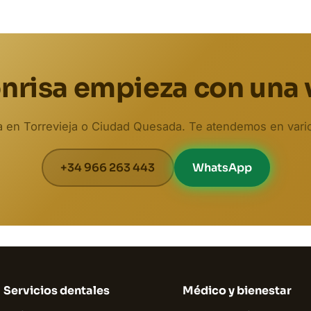
nrisa empieza con una 
ta en Torrevieja o Ciudad Quesada. Te atendemos en vari
+34 966 263 443
WhatsApp
Servicios dentales
Médico y bienestar