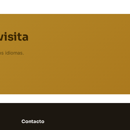
visita
os idiomas.
Biodent
En línea
Contacto