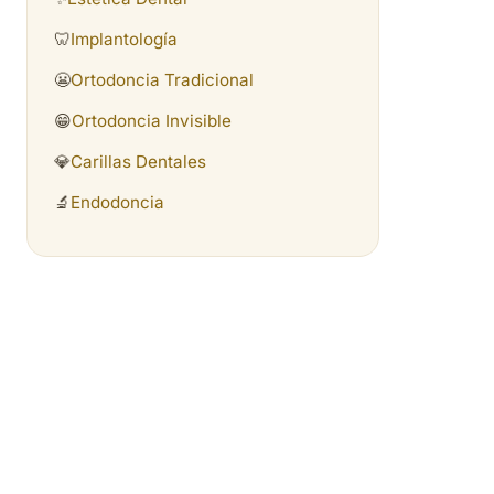
🦷
Implantología
😬
Ortodoncia Tradicional
😁
Ortodoncia Invisible
💎
Carillas Dentales
🔬
Endodoncia