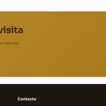
visita
os idiomas.
Biodent
En línea
Contacto