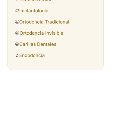
🦷
Implantología
😬
Ortodoncia Tradicional
😁
Ortodoncia Invisible
💎
Carillas Dentales
🔬
Endodoncia