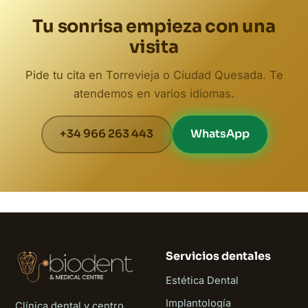
Tu sonrisa empieza con una
visita
Pide tu cita en Torrevieja o Ciudad Quesada. Te
atendemos en varios idiomas.
+34 966 263 443
WhatsApp
Servicios dentales
Estética Dental
Implantología
Clínica dental y centro