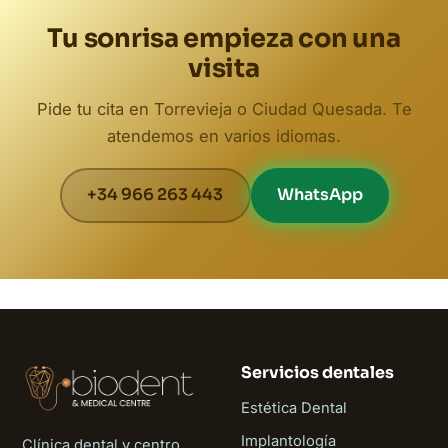
Tu sonrisa empieza con una
visita
Pide tu cita en Torrevieja o Ciudad Quesada. Te
atendemos en varios idiomas.
+34 966 263 443
WhatsApp
Servicios dentales
Estética Dental
Implantología
Clínica dental y centro