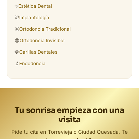
✨
Estética Dental
🦷
Implantología
😬
Ortodoncia Tradicional
😁
Ortodoncia Invisible
💎
Carillas Dentales
🔬
Endodoncia
Tu sonrisa empieza con una
visita
Pide tu cita en Torrevieja o Ciudad Quesada. Te