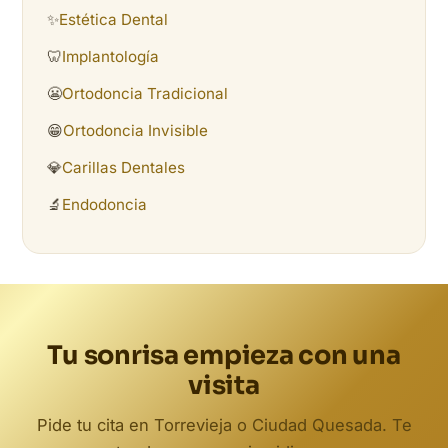
✨
Estética Dental
🦷
Implantología
😬
Ortodoncia Tradicional
😁
Ortodoncia Invisible
💎
Carillas Dentales
🔬
Endodoncia
Tu sonrisa empieza con una
visita
Pide tu cita en Torrevieja o Ciudad Quesada. Te