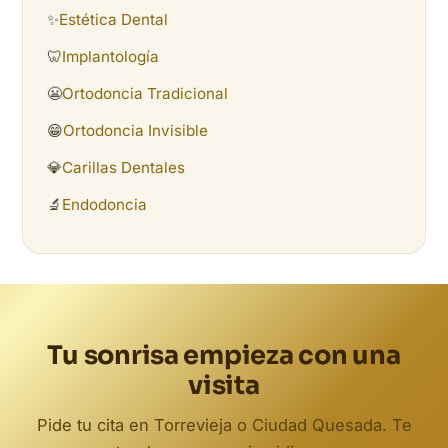
✨
Estética Dental
🦷
Implantología
😬
Ortodoncia Tradicional
😁
Ortodoncia Invisible
💎
Carillas Dentales
🔬
Endodoncia
Tu sonrisa empieza con una
visita
Pide tu cita en Torrevieja o Ciudad Quesada. Te