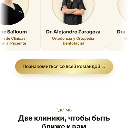
Salloum
Dr. Alejandro Zaragoza
Dra. Amp
 Clínicas ·
Ortodoncia y Ortopedia
Odonto
 Paciente
Dentofacial
Познакомиться со всей командой →
Где мы
Две клиники, чтобы быть
ближе к вам