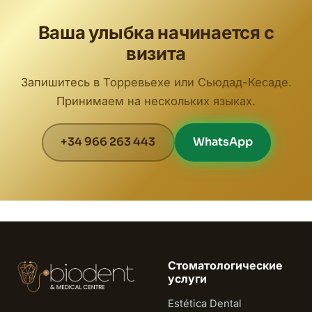
Ваша улыбка начинается с
визита
Запишитесь в Торревьехе или Сьюдад-Кесаде.
Принимаем на нескольких языках.
+34 966 263 443
WhatsApp
Стоматологические
услуги
Estética Dental