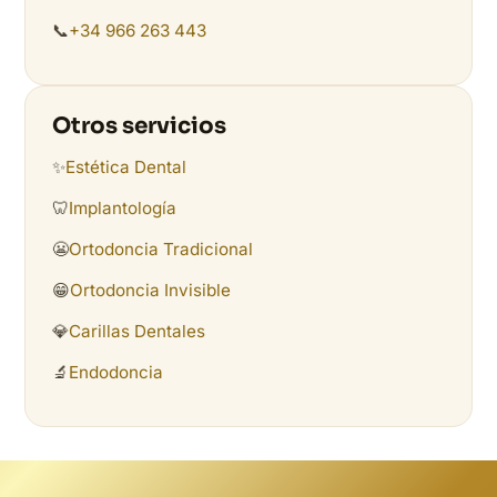
📞
+34 966 263 443
Otros servicios
✨
Estética Dental
🦷
Implantología
😬
Ortodoncia Tradicional
😁
Ortodoncia Invisible
💎
Carillas Dentales
🔬
Endodoncia