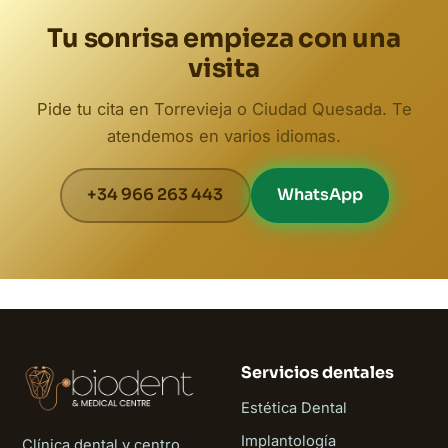
Tu sonrisa empieza con una
visita
Pide tu cita en Torrevieja o Ciudad Quesada. Te
atendemos en varios idiomas.
+34 966 263 443
WhatsApp
Servicios dentales
Estética Dental
Implantología
Clínica dental y centro