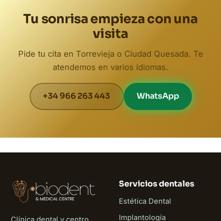
Tu sonrisa empieza con una
visita
Pide tu cita en Torrevieja o Ciudad Quesada. Te
atendemos en varios idiomas.
+34 966 263 443
WhatsApp
Servicios dentales
Estética Dental
Implantología
Clínica dental y centro