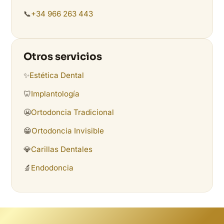
📞
+34 966 263 443
Otros servicios
✨
Estética Dental
🦷
Implantología
😬
Ortodoncia Tradicional
😁
Ortodoncia Invisible
💎
Carillas Dentales
🔬
Endodoncia